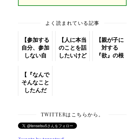
よく読まれている記事
【参加する
【人に本当
【親が子に
自分、参加
のことを話
対する
しない自
したいけど
『欲』の根
分】
話せな
源
い。】
は・・？】
【『なんで
そんなこと
したんだ
よ！』と怒
鳴ってしま
いまし
TWITTERはこちらから。
た。】