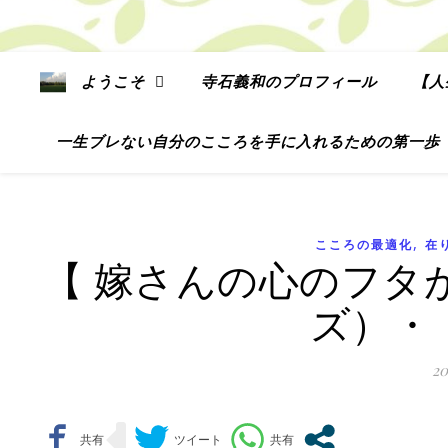
ようこそ
寺石義和のプロフィール
【人
一生ブレない自分のこころを手に入れるための第一歩
,
こころの最適化
在
【 嫁さんの心のフタ
ズ）・
2