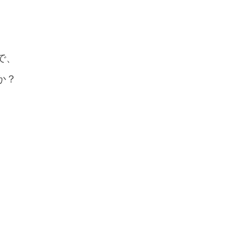
で、
か？