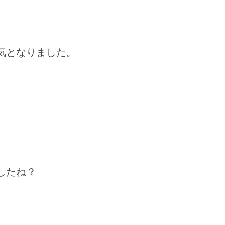
気となりました。
、
したね？