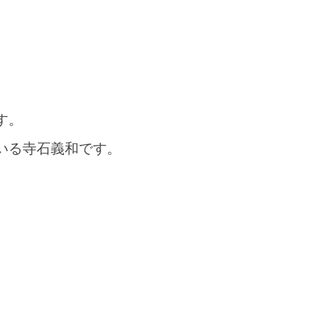
す。
いる寺石義和です。