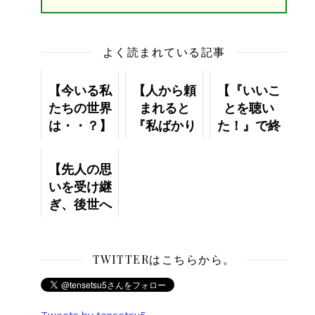
よく読まれている記事
【今いる私
【人から頼
【『いいこ
たちの世界
まれると
とを聴い
は・・？】
『私ばかり
た！』で終
◯◯させら
わっていま
れる』と思
せんか？】
【先人の思
ってしまい
いを受け継
ます。】
ぎ、後世へ
つなぐ！】
TWITTERはこちらから。