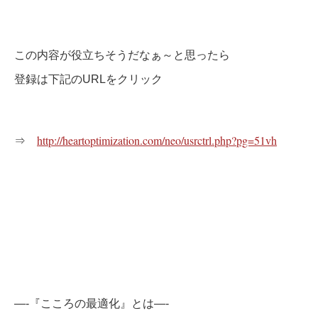
この内容が
役立ちそうだなぁ～と思ったら
登録は下記のURLをクリック
⇒
http://heartoptimization.com/neo/usrctrl.php?pg=51vh
—-『こころの最適化』とは—-