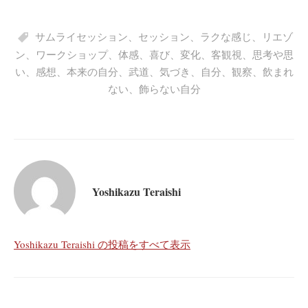
サムライセッション
、
セッション
、
ラクな感じ
、
リエゾ
ン
、
ワークショップ
、
体感
、
喜び
、
変化
、
客観視
、
思考や思
い
、
感想
、
本来の自分
、
武道
、
気づき
、
自分
、
観察
、
飲まれ
ない
、
飾らない自分
Yoshikazu Teraishi
Yoshikazu Teraishi の投稿をすべて表示