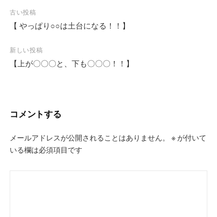
投
古い投稿
【 やっぱり○○は土台になる！！】
稿
ナ
新しい投稿
ビ
【上が〇〇〇と、下も〇〇〇！！】
ゲ
ー
シ
コメントする
ョ
ン
メールアドレスが公開されることはありません。
※
が付いて
いる欄は必須項目です