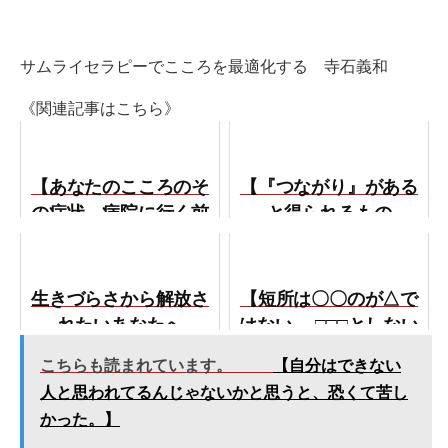
サムライセラピーでこころを最適化する 寺石義和
《関連記事はこちら》
【あなたのこころのそ
【『つながり』がある
の症状、病院に行く前
と得られるもの
に改善できるので
は・・？】
は・・？】
生きづらさから解放さ
【短所は〇〇のが△で
れたいあなたへ
はない。 □□□としない
ことが△と思え。】
こちらも読まれています。
【自分はできない
人と思われてるんじゃないかと思うと、恐くて苦し
かった。】