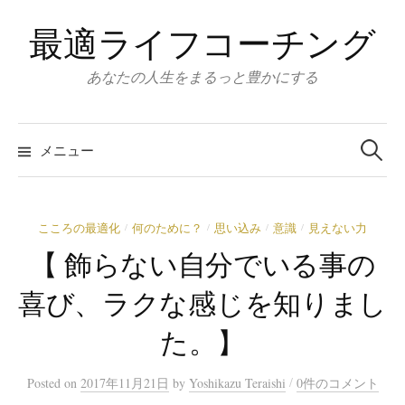
コ
最適ライフコーチング
ン
テ
あなたの人生をまるっと豊かにする
ン
ツ
検
へ
索:
メニュー
ス
キ
ッ
こころの最適化
何のために？
思い込み
意識
見えない力
/
/
/
/
プ
【 飾らない自分でいる事の
喜び、ラクな感じを知りまし
た。】
/
Posted
on
2017年11月21日
by
Yoshikazu Teraishi
0件のコメント