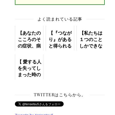
よく読まれている記事
【あなたの
【『つなが
【私たちは
こころのそ
り』がある
１つのこと
の症状、病
と得られる
しかできな
院に行く前
もの
い】
に改善でき
は・・？】
【 愛する人
るので
を失ってし
は・・？】
まった時の
ストレ
ス 】
TWITTERはこちらから。