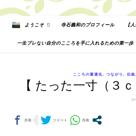
ようこそ
寺石義和のプロフィール
【人
一生ブレない自分のこころを手に入れるための第一歩
,
,
こころの最適化
つながり
伝統
【 たった一寸（３
2