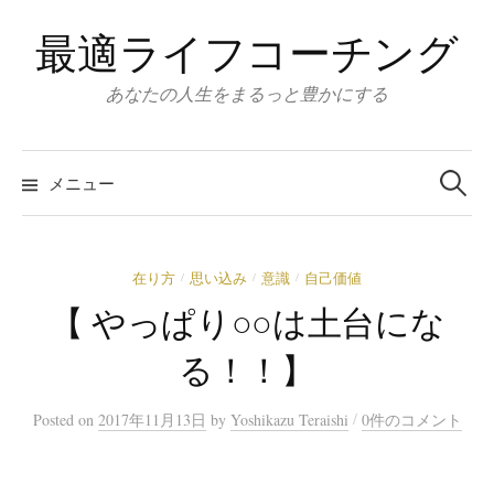
コ
最適ライフコーチング
ン
テ
あなたの人生をまるっと豊かにする
ン
ツ
検
へ
索:
メニュー
ス
キ
ッ
在り方
思い込み
意識
自己価値
/
/
/
プ
【 やっぱり○○は土台にな
る！！】
/
Posted
on
2017年11月13日
by
Yoshikazu Teraishi
0件のコメント