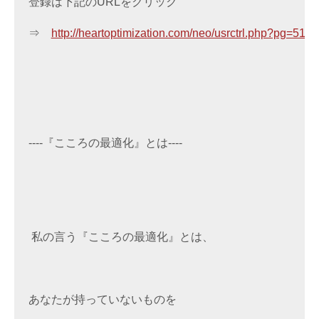
登録は下記のURLをクリック

⇒　
http://heartoptimization.com/neo/usrctrl.php?pg=51vh
----『こころの最適化』とは----

 私の言う『こころの最適化』とは、

あなたが持っていないものを
