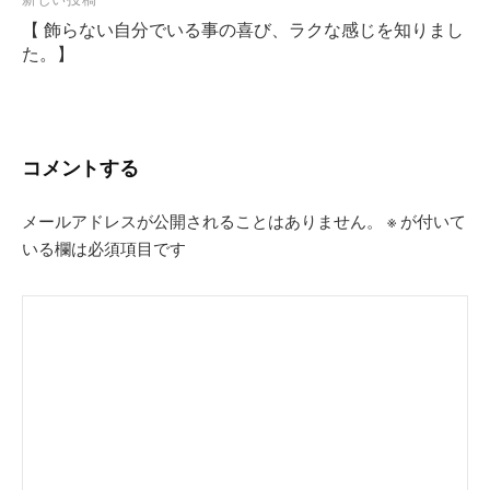
ビ
【 飾らない自分でいる事の喜び、ラクな感じを知りまし
ゲ
た。】
ー
シ
ョ
コメントする
ン
メールアドレスが公開されることはありません。
※
が付いて
いる欄は必須項目です