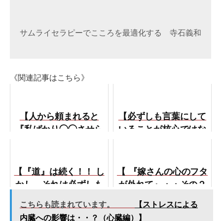
《関連記事はこちら》
【人から頼まれると
【必ずしも言葉にして
『私ばかり◯◯させら
いることが核心ではな
れる』と思ってしまい
い！】
ます。】
【『道』は続く！！ し
【 『嫁さんの心のフタ
かし、それは必ずしも
が外れて』・・その２
〇〇とは限らな
】
こちらも読まれています。
【ストレスによる
い！！】
内臓への影響は・・？（心臓編）】