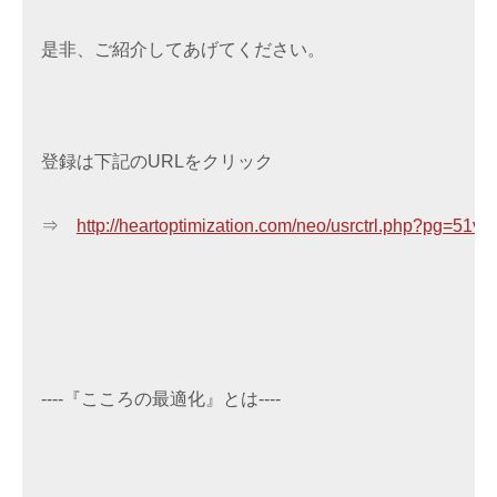
是非、ご紹介してあげてください。
登録は下記のURLをクリック

⇒　
http://heartoptimization.com/neo/usrctrl.php?pg=51vh
----『こころの最適化』とは----