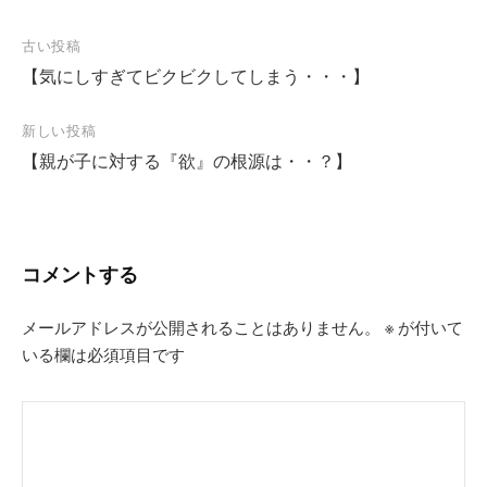
投
古い投稿
【気にしすぎてビクビクしてしまう・・・】
稿
ナ
新しい投稿
ビ
【親が子に対する『欲』の根源は・・？】
ゲ
ー
シ
コメントする
ョ
ン
メールアドレスが公開されることはありません。
※
が付いて
いる欄は必須項目です