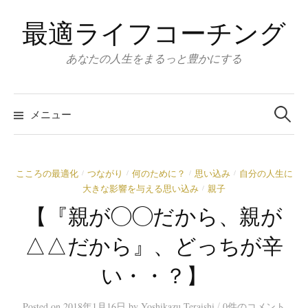
コ
最適ライフコーチング
ン
テ
あなたの人生をまるっと豊かにする
ン
ツ
検
へ
索:
メニュー
ス
キ
ッ
こころの最適化
つながり
何のために？
思い込み
自分の人生に
/
/
/
/
プ
大きな影響を与える思い込み
親子
/
【『親が◯◯だから、親が
△△だから』、どっちが辛
い・・？】
/
Posted
on
2018年1月16日
by
Yoshikazu Teraishi
0件のコメント